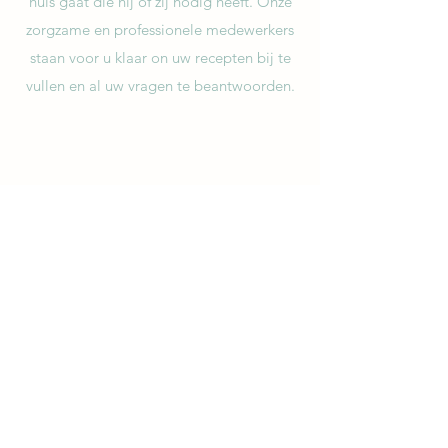
huis gaat die hij of zij nodig heeft. Onze
zorgzame en professionele medewerkers
staan voor u klaar on uw recepten bij te
vullen en al uw vragen te beantwoorden.
ZORGPARTNERS
Als een Apotheek in Zwolle, is onze
voornaamste rol u te voorzien van de
medicatie die uw huisarts u heeft
voorgeschreven. Daarom bieden we al
onze klanten de meest prijsbewuste
opties, zoals generieke merken voor alles
wat is voorgeschreven. Wij zorgen voor
uw gezondheid en met ons
gestroomlijnde proces maken we het u
gemakkelijk om gezond te blijven.