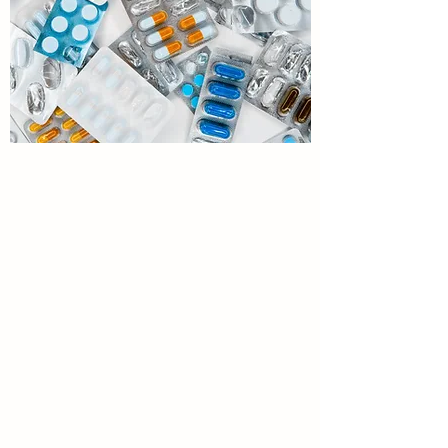
DOORSTUREN EN
NAVULLINGEN
Het doorsturen en navullen van
voorgeschreven medicatie is nog nooit zo
makkelijk geweest. Apotheek Op Den Dries 3
biedt verschillende opties voor klanten zoals
bezorging en geautomatiseerde processen,
waardoor u nooit meer ergens anders heen wilt
als u eenmaal bij ons bent geweest. Voor