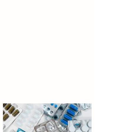
Als een Apotheek in Zwolle, is onze
voornaamste rol u te voorzien van de medicatie
die uw huisarts u heeft voorgeschreven.
Daarom bieden we al onze klanten de meest
prijsbewuste opties, zoals generieke merken
voor alles wat is voorgeschreven. Wij zorgen
voor uw gezondheid en met ons
gestroomlijnde proces maken we het u
gemakkelijk om gezond te blijven.
Neem contact op