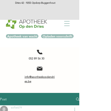
Dries 42 - 9255 Opdorp-Buggenhout
Apotheek van wacht
Opladen voorschrift
052 89 56 30
info@apotheekopdendri
es.be
Post
sofie679