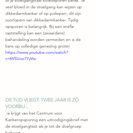
of je stoelgangstaal bloedsporen bevat. Te 
veel bloed in de stoelgang kan wijzen op 
dikkedarmkanker of op poliepen, dit zijn 
voorlopers van dikkedarmkanker. Tijdig 
opsporen is belangrijk. Bij een snelle 
vaststelling kan een (zwaardere) 
behandeling worden vermeden en is de 
kans op volledige genezing groter.
https://www.youtube.com/watch?
v=6VSUoo1YyVw
DE TIJD VLIEGT: TWEE JAAR IS ZO 
VOORBIJ...
J
e krijgt van het Centrum voor 
Kankeropsporing een uitnodigingsbrief met 
de stoelgangtest als je tot de doelgroep 
behoort.